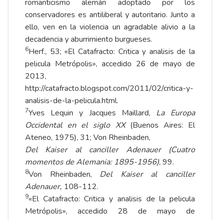
romanticismo alemán adoptado por los
conservadores es antiliberal y autoritario. Junto a
ello, ven en la violencia un agradable alivio a la
decadencia y aburrimiento burgueses.
6
Herf., 53; «El Catafracto: Critica y analisis de la
pelicula Metrópolis», accedido 26 de mayo de
2013,
http://catafracto.blogspot.com/2011/02/critica-y-
analisis-de-la-pelicula.html.
7
Yves Lequin y Jacques Maillard,
La Europa
Occidental en el siglo XX
(Buenos Aires: El
Ateneo, 1975), 31; Von Rheinbaden,
Del Kaiser al canciller Adenauer (Cuatro
momentos de Alemania: 1895-1956)
, 99.
8
Von Rheinbaden,
Del Kaiser al canciller
Adenauer,
108-112.
9
«El Catafracto: Critica y analisis de la pelicula
Metrópolis», accedido 28 de mayo de