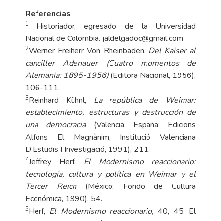
Referencias
1
Historiador, egresado de la Universidad
Nacional de Colombia.
jaldelgadoc@gmail.com
2
Werner Freiherr Von Rheinbaden,
Del Kaiser al
canciller Adenauer (Cuatro momentos de
Alemania: 1895-1956)
(Editora Nacional, 1956),
106-111.
3
Reinhard Kühnl,
La república de Weimar:
establecimiento, estructuras y destrucción de
una democracia
(Valencia, España: Edicions
Alfons El Magnànim, Institució Valenciana
D’Estudis I Investigació, 1991), 211.
4
Jeffrey Herf,
El Modernismo reaccionario:
tecnología, cultura y política en Weimar y el
Tercer Reich
(México: Fondo de Cultura
Económica, 1990), 54.
5
Herf,
El Modernismo reaccionario,
40, 45. El