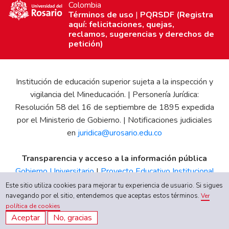
Colombia
Términos de uso
|
PQRSDF (Registra
aquí: felicitaciones, quejas,
reclamos, sugerencias y derechos de
petición)
Institución de educación superior sujeta a la inspección y
vigilancia del Mineducación. | Personería Jurídica:
Resolución 58 del 16 de septiembre de 1895 expedida
por el Ministerio de Gobierno. | Notificaciones judiciales
en
juridica@urosario.edu.co
Transparencia y acceso a la información pública
Gobierno Universitario
|
Proyecto Educativo Institucional
|
Informe de Gestión
|
Boletín Estadístico
|
Régimen
Este sitio utiliza cookies para mejorar tu experiencia de usuario. Si sigues
Tributario
|
Estados Financieros
|
Código de Ética
|
Canal
navegando por el sitio, entendemos que aceptas estos términos.
Ver
política de cookies
de Integridad UR
Aceptar
No, gracias