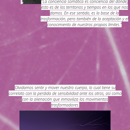
"La conciencia somática es conciencia del dónde,
esto es de los territorios y tiempos en los que nos
damos. En ese sentido, es la base de la
trasformación, pero también de la aceptación y el
conocimiento de nuestros propios límites."
Olvidamos sentir y mover nuestro cuerpo, lo cual tiene su
correlato con la perdida de sensibilidad ante los otros, así como
con la alienación que inmoviliza los movimientos
trasformadores.