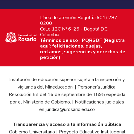
Línea de atención Bogotá: (601) 297
0200
Calle 12C Nº 6-25 - Bogotá D.C.
Colombia
Términos de uso
|
PQRSDF (Registra
aquí: felicitaciones, quejas,
reclamos, sugerencias y derechos de
petición)
Institución de educación superior sujeta a la inspección y
vigilancia del Mineducación. | Personería Jurídica:
Resolución 58 del 16 de septiembre de 1895 expedida
por el Ministerio de Gobierno. | Notificaciones judiciales
en
juridica@urosario.edu.co
Transparencia y acceso a la información pública
Gobierno Universitario
|
Proyecto Educativo Institucional