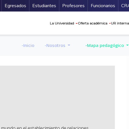
Secundario
Gu
Egresados
Estudiantes
Profesores
Funcionarios
CR
Navegación prin
La Universidad
Oferta académica
UR interna
-Inicio
-Nosotros
-Mapa pedagógico
 al mundo en el establecimiento de relaciones