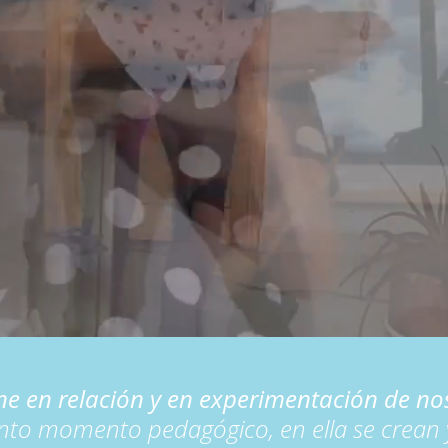
 en relación y en experimentación de noso
nto momento pedagógico, en ella se crean y