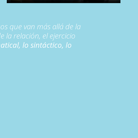
s que van más allá de la
la relación, el ejercicio
tical, lo sintáctico, lo