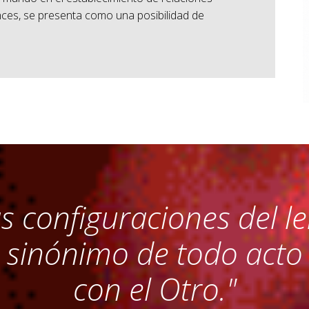
nces, se presenta como una posibilidad de
as configuraciones del le
inónimo de todo acto q
con el Otro."