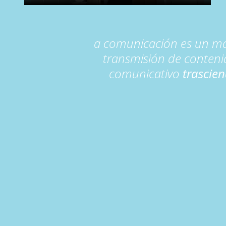
a comunicación es un ma
transmisión de contenido
comunicativo
trascien