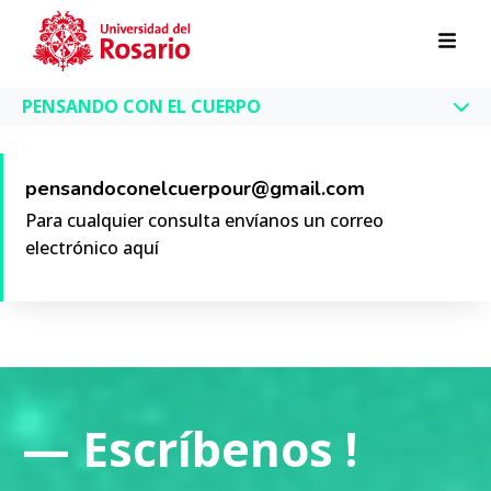
Pasar al contenido principal
PENSANDO CON EL CUERPO
pensandoconelcuerpour@gmail.com
Para cualquier consulta envíanos un correo
electrónico aquí
— Escríbenos !