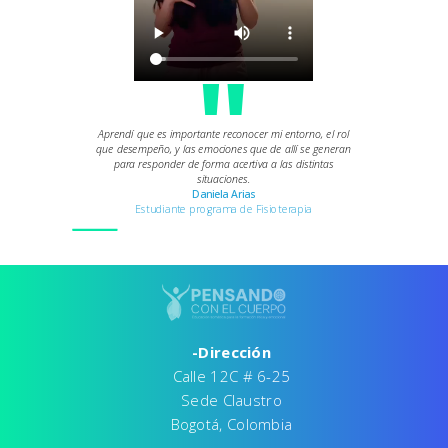
"
Aprendí que es importante reconocer mi entorno, el rol
que desempeño, y las emociones que de allí se generan
para responder de forma acertiva a las distintas
situaciones.
Daniela Arias
Estudiante programa de Fisioterapia
-Dirección
Calle 12C # 6-25
Sede Claustro
Bogotá, Colombia