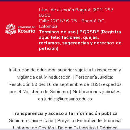
Línea de atención Bogotá: (601) 297
0200
Calle 12C Nº 6-25 - Bogotá D.C.
Colombia
Términos de uso
|
PQRSDF (Registra
aquí: felicitaciones, quejas,
reclamos, sugerencias y derechos de
petición)
Institución de educación superior sujeta a la inspección y
vigilancia del Mineducación. | Personería Jurídica:
Resolución 58 del 16 de septiembre de 1895 expedida
por el Ministerio de Gobierno. | Notificaciones judiciales
en
juridica@urosario.edu.co
Transparencia y acceso a la información pública
Gobierno Universitario
|
Proyecto Educativo Institucional
|
Informe de Gestión
|
Boletín Estadístico
|
Régimen