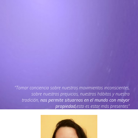
"Tomar conciencia sobre nuestros movimientos inconscientes,
sobre nuestros prejuicios, nuestros hábitos y nuestra
tradición,
nos permite situarnos en el mundo con mayor
propiedad,
esto es estar más presentes"
Video file