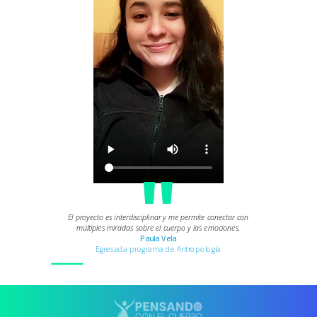
"
El proyecto es interdisciplinar y me permite conectar con
múltiples miradas sobre el cuerpo y las emociones.
Paula Vela
Egresada programa de Antropología