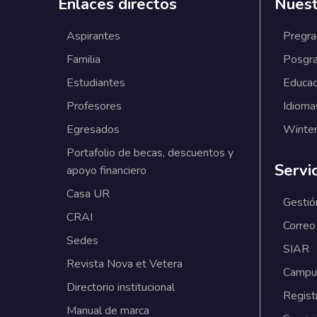
Enlaces directos
Nuest
Aspirantes
Pregr
Familia
Posgr
Estudiantes
Educac
Profesores
Idioma
Egresados
Winter
Portafolio de becas, descuentos y
Servi
apoyo financiero
Casa UR
Gestió
CRAI
Correo
Sedes
SIAR
Revista Nova et Vetera
Campus
Directorio institucional
Regist
Manual de marca