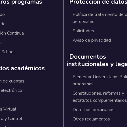
ros programas
Protección de dato
ado
Política de tratamiento de 
personales
ado
Solicitudes
ión Continua
Aviso de privacidad
s
 School
Documentos
institucionales y leg
cios académicos
Bienestar Universitario: Polí
n de cuentas
programas
 electrónico
Constituciones, reformas y
estatutos complementarios
 Virtual
Derechos pecuniarios
ro y Control
Otros reglamentos