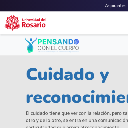
Menu 
Aspirantes
Pasar al contenido principal
Cuidado y
reconocimie
El cuidado tiene que ver con la relación, pero t
otro y de lo otro, se entra en una comunicació
particularidad que aspira al reconocimiento.