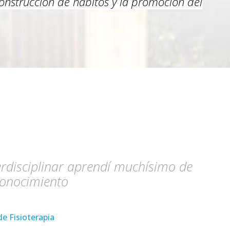
construcción de hábitos y la promoción del
terdisciplinar aprendí muchísimo de
conocimiento
e Fisioterapia