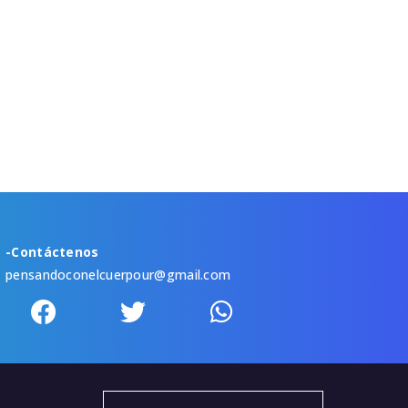
-Contáctenos
pensandoconelcuerpour@gmail.com