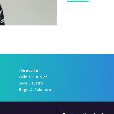
-Dirección
Calle 12C # 6-25
Sede Claustro
Bogotá, Colombia