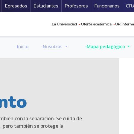
Secundario
Gu
Egresados
Estudiantes
Profesores
Funcionarios
CR
Navegación prin
La Universidad
Oferta académica
UR interna
-Inicio
-Nosotros
-Mapa pedagógico
nto
ambién con la separación. Se cuida de
n,
pero también se protege la