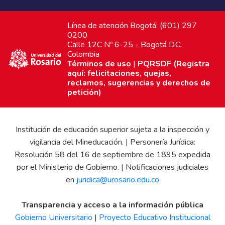
Línea de atención Bogotá: (601) 297
0200
Calle 12C Nº 6-25 - Bogotá D.C.
Colombia
Términos de uso
|
PQRSDF (Registra
aquí: felicitaciones, quejas,
reclamos, sugerencias y derechos de
petición)
Institución de educación superior sujeta a la inspección y
vigilancia del Mineducación. | Personería Jurídica:
Resolución 58 del 16 de septiembre de 1895 expedida
por el Ministerio de Gobierno. | Notificaciones judiciales
en
juridica@urosario.edu.co
Transparencia y acceso a la información pública
Gobierno Universitario
|
Proyecto Educativo Institucional