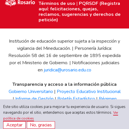
Términos de uso
|
PQRSDF (Registra
aquí: felicitaciones, quejas,
reclamos, sugerencias y derechos de
petición)
Institución de educación superior sujeta a la inspección y
vigilancia del Mineducación. | Personería Jurídica:
Resolución 58 del 16 de septiembre de 1895 expedida
por el Ministerio de Gobierno. | Notificaciones judiciales
en
juridica@urosario.edu.co
Transparencia y acceso a la información pública
Gobierno Universitario
|
Proyecto Educativo Institucional
|
Informe de Gestión
|
Boletín Estadístico
|
Régimen
Tributario
|
Estados Financieros
|
Código de Ética
|
Canal
Este sitio utiliza cookies para mejorar tu experiencia de usuario. Si sigues
de Integridad UR
navegando por el sitio, entendemos que aceptas estos términos.
Ver
política de cookies
Aceptar
No, gracias