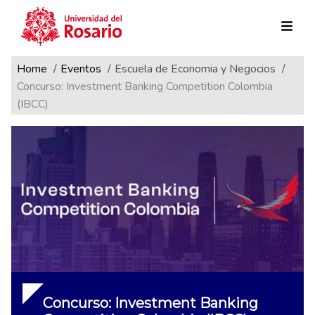
Ruta de navegación
Pasar al contenido principal
Home
Eventos
Escuela de Economia y Negocios
Concurso: Investment Banking Competition Colombia
(IBCC)
Concurso: Investment Banking