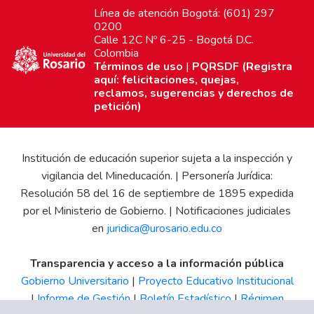
Línea de atención Bogotá: (601) 297
0200
Calle 12C Nº 6-25 - Bogotá D.C.
Colombia
Términos de uso
|
PQRSDF (Registra
aquí: felicitaciones, quejas,
reclamos, sugerencias y derechos de
petición)
Institución de educación superior sujeta a la inspección y
vigilancia del Mineducación. | Personería Jurídica:
Resolución 58 del 16 de septiembre de 1895 expedida
por el Ministerio de Gobierno. | Notificaciones judiciales
en
juridica@urosario.edu.co
Transparencia y acceso a la información pública
Gobierno Universitario
|
Proyecto Educativo Institucional
|
Informe de Gestión
|
Boletín Estadístico
|
Régimen