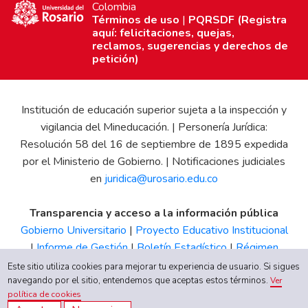
Colombia
Términos de uso
|
PQRSDF (Registra
aquí: felicitaciones, quejas,
reclamos, sugerencias y derechos de
petición)
Institución de educación superior sujeta a la inspección y
vigilancia del Mineducación. | Personería Jurídica:
Resolución 58 del 16 de septiembre de 1895 expedida
por el Ministerio de Gobierno. | Notificaciones judiciales
en
juridica@urosario.edu.co
Transparencia y acceso a la información pública
Gobierno Universitario
|
Proyecto Educativo Institucional
|
Informe de Gestión
|
Boletín Estadístico
|
Régimen
Tributario
|
Estados Financieros
|
Código de Ética
|
Canal
Este sitio utiliza cookies para mejorar tu experiencia de usuario. Si sigues
de Integridad UR
navegando por el sitio, entendemos que aceptas estos términos.
Ver
política de cookies