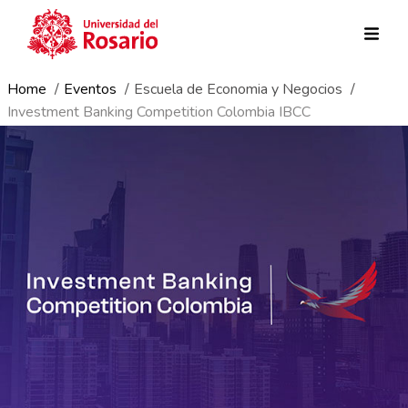
Ruta de navegación
Pasar al contenido principal
Home
Eventos
Escuela de Economia y Negocios
Investment Banking Competition Colombia IBCC