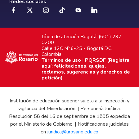
Redes sociales
Línea de atención Bogotá: (601) 297
0200
Calle 12C Nº 6-25 - Bogotá D.C.
Colombia
Términos de uso
|
PQRSDF (Registra
aquí: felicitaciones, quejas,
reclamos, sugerencias y derechos de
petición)
Institución de educación superior sujeta a la inspección y
vigilancia del Mineducación. | Personería Jurídica:
Resolución 58 del 16 de septiembre de 1895 expedida
por el Ministerio de Gobierno. | Notificaciones judiciales
en
juridica@urosario.edu.co