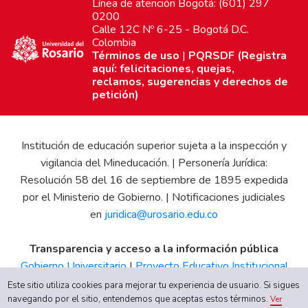
Línea de atención Bogotá: (601) 297
0200
Calle 12C Nº 6-25 - Bogotá D.C.
Colombia
Términos de uso
|
PQRSDF (Registra
aquí: felicitaciones, quejas,
reclamos, sugerencias y derechos de
petición)
Institución de educación superior sujeta a la inspección y
vigilancia del Mineducación. | Personería Jurídica:
Resolución 58 del 16 de septiembre de 1895 expedida
por el Ministerio de Gobierno. | Notificaciones judiciales
en
juridica@urosario.edu.co
Transparencia y acceso a la información pública
Gobierno Universitario
|
Proyecto Educativo Institucional
|
Informe de Gestión
|
Boletín Estadístico
|
Régimen
Este sitio utiliza cookies para mejorar tu experiencia de usuario. Si sigues
Tributario
|
Estados Financieros
|
Código de Ética
|
Canal
navegando por el sitio, entendemos que aceptas estos términos.
Ver