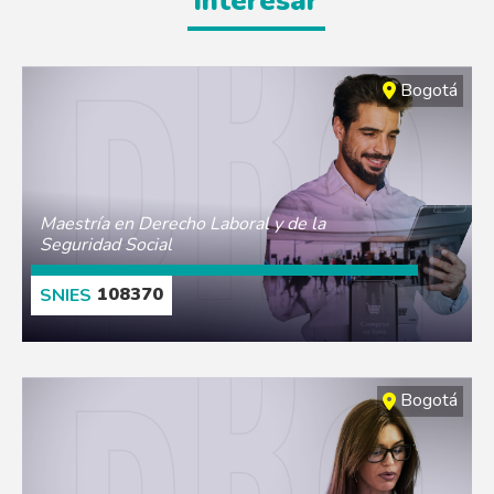
interesar
Bogotá
Maestría en Derecho Laboral y de la
Seguridad Social
108370
CONOCE MÁS
Bogotá