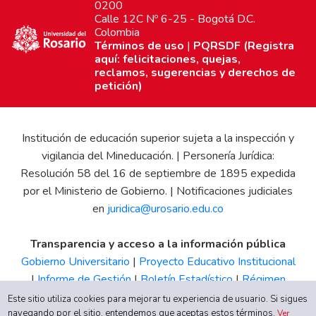
0200
Calle 12C Nº 6-25 - Bogotá D.C.
Colombia
Términos de uso
|
PQRSDF (Registra
aquí: felicitaciones, quejas,
reclamos, sugerencias y derechos de
petición)
Institución de educación superior sujeta a la inspección y
vigilancia del Mineducación. | Personería Jurídica:
Resolución 58 del 16 de septiembre de 1895 expedida
por el Ministerio de Gobierno. | Notificaciones judiciales
en
juridica@urosario.edu.co
Transparencia y acceso a la información pública
Gobierno Universitario
|
Proyecto Educativo Institucional
|
Informe de Gestión
|
Boletín Estadístico
|
Régimen
Tributario
|
Estados Financieros
|
Código de Ética
|
Canal
Este sitio utiliza cookies para mejorar tu experiencia de usuario. Si sigues
de Integridad UR
navegando por el sitio, entendemos que aceptas estos términos.
Ver