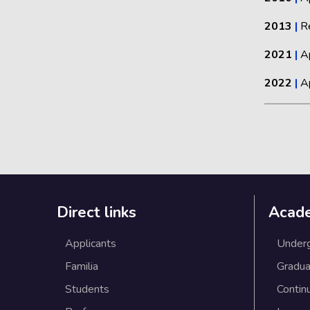
2013
|
R
2021
|
A
2022
|
A
Direct links
Acad
Applicants
Under
Familia
Gradua
Students
Contin