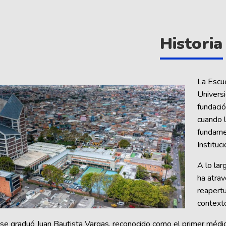
Historia
La Escue
Universi
fundaci
cuando 
fundamen
Instituci
A lo lar
ha atra
reapertu
contexto
e graduó Juan Bautista Vargas, reconocido como el primer médico 