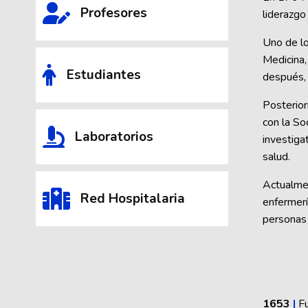
Profesores
liderazgo
Uno de lo
Medicina,
Estudiantes
después, 
Posterior
con la So
Laboratorios
investiga
salud.
Actualmen
Red Hospitalaria
enfermerí
personas 
1653
|
F