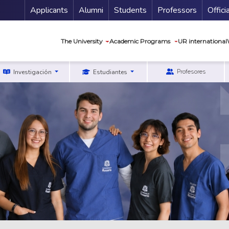
Menu Secundario
Applicants
Alumni
Students
Professors
Offici
Navegación princip
The University
Academic Programs
UR international
Profesores
Investigación
Estudiantes