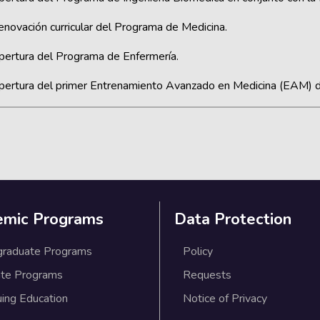
enovación curricular del Programa de Medicina.
pertura del Programa de Enfermería.
pertura del primer Entrenamiento Avanzado en Medicina (EAM) de
emic Programs
Data Protection
graduate Programs
Policy
te Programs
Requests
uing Education
Notice of Privacy