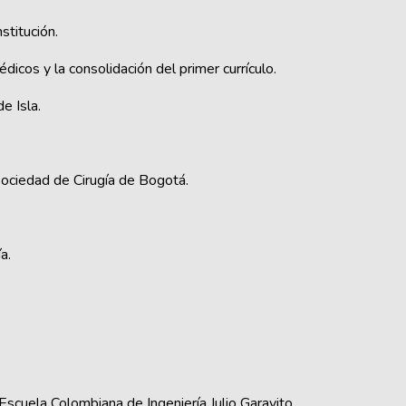
stitución.
dicos y la consolidación del primer currículo.
e Isla.
Sociedad de Cirugía de Bogotá.
a.
scuela Colombiana de Ingeniería Julio Garavito.