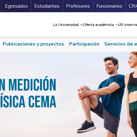
Secundario
Gu
Egresados
Estudiantes
Profesores
Funcionarios
CR
Navegación prin
La Universidad
Oferta académica
UR interna
Publicaciones y proyectos
Participación
Servicios de 
n Medición
Física CEMA