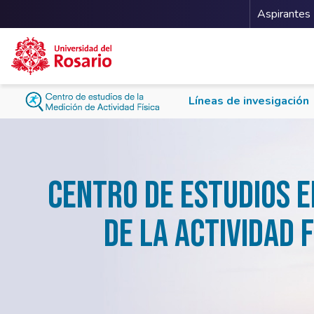
Menu 
Aspirantes
Pasar al contenido principal
Líneas de invesigación
Centro de Estudios e
de la Actividad 