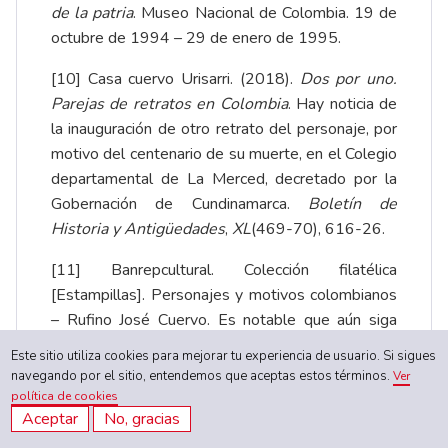
de la patria
.
Museo Nacional de Colombia. 19 de
octubre de 1994 – 29 de enero de 1995
.
[10]
Casa cuervo Urisarri. (2018).
Dos por uno.
Parejas de retratos en Colombia
. Hay noticia de
la inauguración de otro retrato del personaje, por
motivo del centenario de su muerte, en el Colegio
departamental de La Merced, decretado por la
Gobernación de Cundinamarca.
Boletín de
Historia y Antigüedades
,
XL
(469-70), 616-26
.
[11]
Banrepcultural. Colección filatélica
[Estampillas].
Personajes y motivos colombianos
– Rufino José Cuervo
. Es notable que aún siga
confundiéndose al ilustre padre con el ilustre hijo.
Este sitio utiliza cookies para mejorar tu experiencia de usuario. Si sigues
navegando por el sitio, entendemos que aceptas estos términos.
Ver
política de cookies
Aceptar
No, gracias