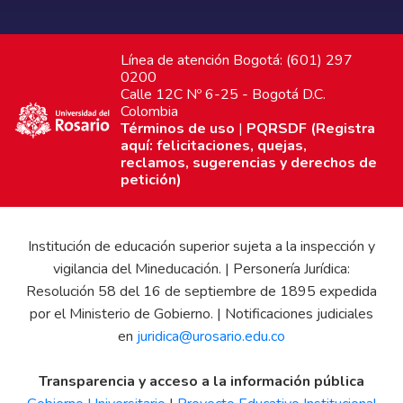
Línea de atención Bogotá: (601) 297
0200
Calle 12C Nº 6-25 - Bogotá D.C.
Colombia
Términos de uso
|
PQRSDF (Registra
aquí: felicitaciones, quejas,
reclamos, sugerencias y derechos de
petición)
Institución de educación superior sujeta a la inspección y
vigilancia del Mineducación. | Personería Jurídica:
Resolución 58 del 16 de septiembre de 1895 expedida
por el Ministerio de Gobierno. | Notificaciones judiciales
en
juridica@urosario.edu.co
Transparencia y acceso a la información pública