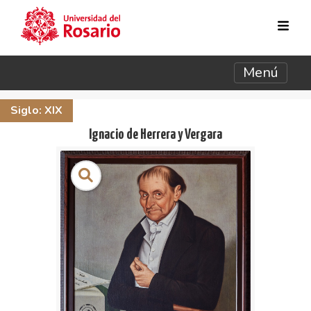
Pasar al contenido principal
Menú
Siglo: XIX
Ignacio de Herrera y Vergara