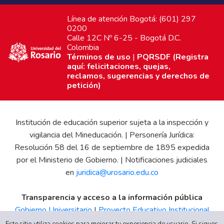
Línea de atención Bogotá: (601) 297
0200
Calle 12C Nº 6-25 - Bogotá D.C.
Colombia
Términos de uso
|
PQRSDF (Registra
aquí: felicitaciones, quejas,
reclamos, sugerencias y derechos de
petición)
Institución de educación superior sujeta a la inspección y
vigilancia del Mineducación. | Personería Jurídica:
Resolución 58 del 16 de septiembre de 1895 expedida
por el Ministerio de Gobierno. | Notificaciones judiciales
en
juridica@urosario.edu.co
Transparencia y acceso a la información pública
Gobierno Universitario
|
Proyecto Educativo Institucional
|
Informe de Gestión
|
Boletín Estadístico
|
Régimen