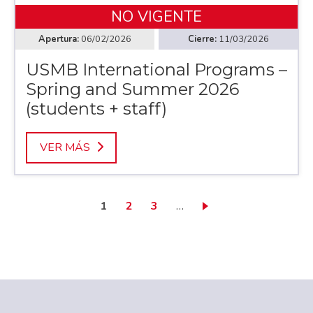
NO VIGENTE
06/02/2026
11/03/2026
USMB International Programs –
Spring and Summer 2026
(students + staff)
VER MÁS
Página actual
Page
Page
1
2
3
…