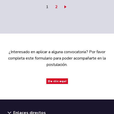
Página actual
Page
1
2
¿Interesado en aplicar a alguna convocatoria? Por favor
completa este formulario para poder acompañarte en la
postulación.
Da clic aquí
Enlaces directos