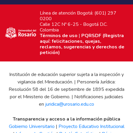
Línea de atención Bogotá: (601) 297
0200
Calle 12C Nº 6-25 - Bogotá D.C.
Colombia
Términos de uso
|
PQRSDF (Registra
aquí: felicitaciones, quejas,
reclamos, sugerencias y derechos de
petición)
Institución de educación superior sujeta a la inspección y
vigilancia del Mineducación. | Personería Jurídica:
Resolución 58 del 16 de septiembre de 1895 expedida
por el Ministerio de Gobierno. | Notificaciones judiciales
en
juridica@urosario.edu.co
Transparencia y acceso a la información pública
Gobierno Universitario
|
Proyecto Educativo Institucional