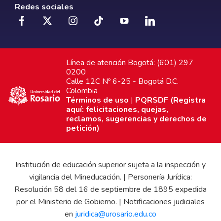
Redes sociales
Línea de atención Bogotá: (601) 297
0200
Calle 12C Nº 6-25 - Bogotá D.C.
Colombia
Términos de uso
|
PQRSDF (Registra
aquí: felicitaciones, quejas,
reclamos, sugerencias y derechos de
petición)
Institución de educación superior sujeta a la inspección y
vigilancia del Mineducación. | Personería Jurídica:
Resolución 58 del 16 de septiembre de 1895 expedida
por el Ministerio de Gobierno. | Notificaciones judiciales
en
juridica@urosario.edu.co