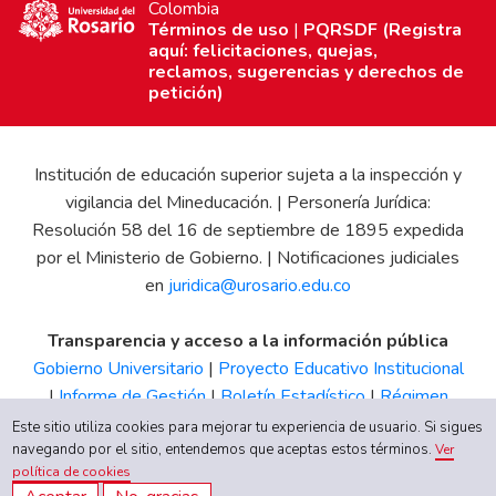
Colombia
Términos de uso
|
PQRSDF (Registra
aquí: felicitaciones, quejas,
reclamos, sugerencias y derechos de
petición)
Institución de educación superior sujeta a la inspección y
vigilancia del Mineducación. | Personería Jurídica:
Resolución 58 del 16 de septiembre de 1895 expedida
por el Ministerio de Gobierno. | Notificaciones judiciales
en
juridica@urosario.edu.co
Transparencia y acceso a la información pública
Gobierno Universitario
|
Proyecto Educativo Institucional
|
Informe de Gestión
|
Boletín Estadístico
|
Régimen
Tributario
|
Estados Financieros
|
Código de Ética
|
Canal
Este sitio utiliza cookies para mejorar tu experiencia de usuario. Si sigues
navegando por el sitio, entendemos que aceptas estos términos.
de Integridad UR
Ver
política de cookies