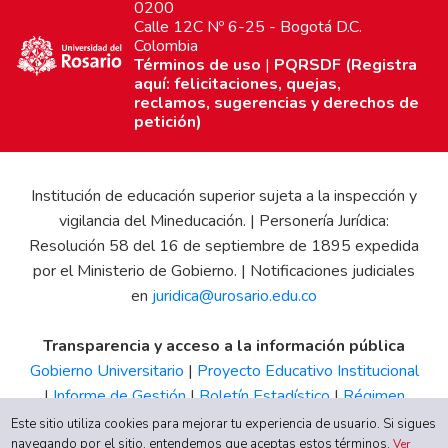
0200
Calle 12C Nº 6-25 - Bogotá D.C.
Colombia
Términos de uso
|
PQRSDF (Registra
aquí: felicitaciones, quejas,
reclamos, sugerencias y derechos de
petición)
Institución de educación superior sujeta a la inspección y
vigilancia del Mineducación. | Personería Jurídica:
Resolución 58 del 16 de septiembre de 1895 expedida
por el Ministerio de Gobierno. | Notificaciones judiciales
en
juridica@urosario.edu.co
Transparencia y acceso a la información pública
Gobierno Universitario
|
Proyecto Educativo Institucional
|
Informe de Gestión
|
Boletín Estadístico
|
Régimen
Tributario
|
Estados Financieros
|
Código de Ética
|
Canal
Este sitio utiliza cookies para mejorar tu experiencia de usuario. Si sigues
navegando por el sitio, entendemos que aceptas estos términos.
de Integridad UR
Ver