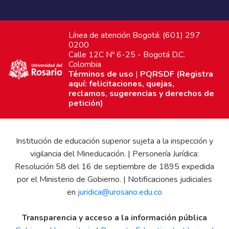
Línea de atención Bogotá: (601) 297
0200
Calle 12C Nº 6-25 - Bogotá D.C.
Colombia
Términos de uso
|
PQRSDF (Registra
aquí: felicitaciones, quejas,
reclamos, sugerencias y derechos de
petición)
Institución de educación superior sujeta a la inspección y
vigilancia del Mineducación. | Personería Jurídica:
Resolución 58 del 16 de septiembre de 1895 expedida
por el Ministerio de Gobierno. | Notificaciones judiciales
en
juridica@urosario.edu.co
Transparencia y acceso a la información pública