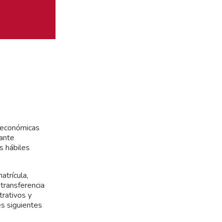
s económicas
iante
s hábiles
atrícula,
 transferencia
trativos y
es siguientes