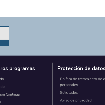
ros programas
Protección de dato
ado
Política de tratamiento de 
personales
ado
Solicitudes
ión Continua
Aviso de privacidad
s