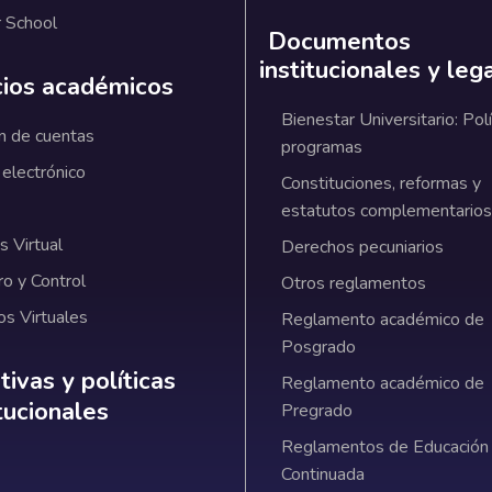
 School
Documentos
institucionales y leg
cios académicos
Bienestar Universitario: Polí
n de cuentas
programas
 electrónico
Constituciones, reformas y
estatutos complementarios
 Virtual
Derechos pecuniarios
ro y Control
Otros reglamentos
os Virtuales
Reglamento académico de
Posgrado
ativas y políticas institucionales
ivas y políticas
Reglamento académico de
itucionales
Pregrado
Reglamentos de Educación
Continuada