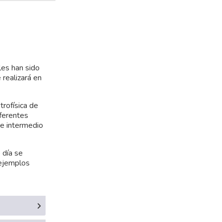
les han sido
realizará en
rofísica de
iferentes
 e intermedio
 día se
 ejemplos