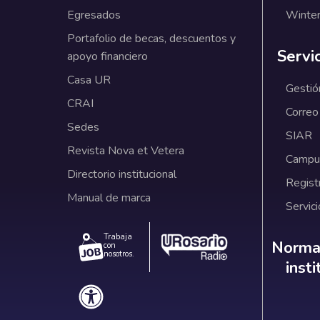
Egresados
Winter
Portafolio de becas, descuentos y
Servi
apoyo financiero
Casa UR
Gestió
CRAI
Correo
Sedes
SIAR
Revista Nova et Vetera
Campus
Directorio institucional
Regist
Manual de marca
Servici
Trabaja
Norm
Normat
con
nosotros.
inst