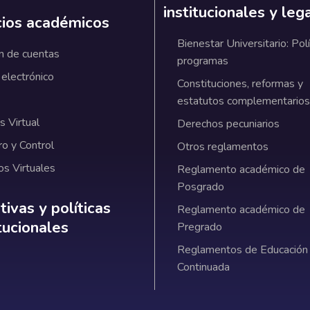
institucionales y leg
cios académicos
Bienestar Universitario: Polí
n de cuentas
programas
 electrónico
Constituciones, reformas y
estatutos complementarios
 Virtual
Derechos pecuniarios
ro y Control
Otros reglamentos
os Virtuales
Reglamento académico de
Posgrado
ativas y políticas institucionales
ivas y políticas
Reglamento académico de
itucionales
Pregrado
Reglamentos de Educación
Continuada