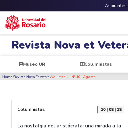
Menu 
Aspirantes
Pasar al contenido principal
Revista Nova et Veter
Museo UR
Columnistas
Ruta de navegación
Home
Revista Nova Et Vetera
Volumen 4 - Nº 40 - Agosto
Columnistas
10 | 08 | 18
La nostalgia del aristócrata: una mirada a la