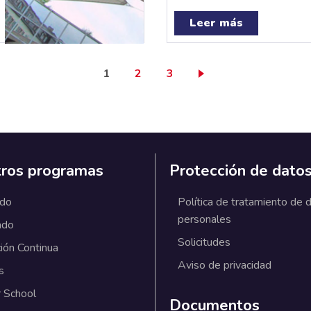
Leer más
Página actual
Page
Page
1
2
3
ros programas
Protección de dato
ado
Política de tratamiento de 
personales
ado
Solicitudes
ión Continua
Aviso de privacidad
s
 School
Documentos