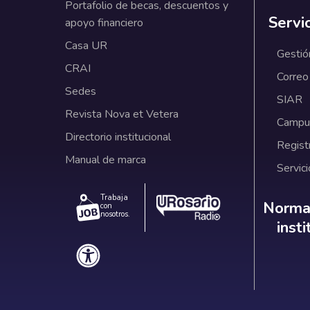
Portafolio de becas, descuentos y
Servi
apoyo financiero
Casa UR
Gestió
CRAI
Correo
Sedes
SIAR
Revista Nova et Vetera
Campus
Directorio institucional
Regist
Manual de marca
Servici
Trabaja
Norm
Normat
con
nosotros.
inst