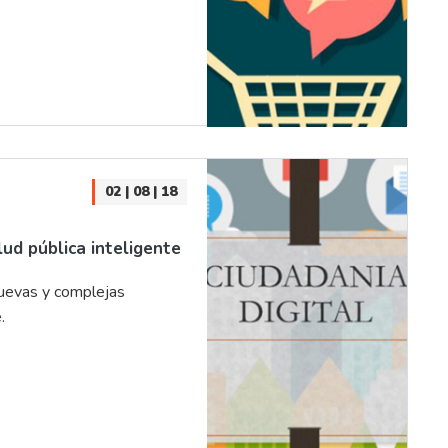
02 | 08 | 18
lud pública inteligente
nuevas y complejas
.