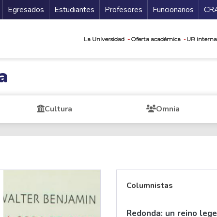
Secundario
Gu
Egresados
Estudiantes
Profesores
Funcionarios
CR
Navegación prin
La Universidad
Oferta académica
UR interna
a
Cultura
Omnia
Columnistas
Redonda: un reino legen