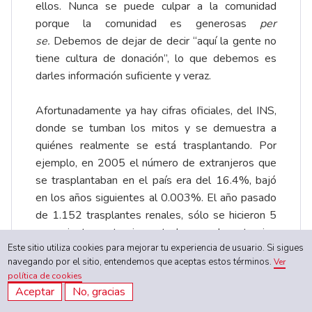
ellos. Nunca se puede culpar a la comunidad
porque la comunidad es generosas
per
se.
Debemos de dejar de decir “aquí la gente no
tiene cultura de donación”, lo que debemos es
darles información suficiente y veraz.
Afortunadamente ya hay cifras oficiales, del INS,
donde se tumban los mitos y se demuestra a
quiénes realmente se está trasplantando. Por
ejemplo, en 2005 el número de extranjeros que
se trasplantaban en el país era del 16.4%, bajó
en los años siguientes al 0.003%. El año pasado
de 1.152 trasplantes renales, sólo se hicieron 5
en pacientes extranjeros, todos con donante vivo
Este sitio utiliza cookies para mejorar tu experiencia de usuario. Si sigues
y todos autorizados por el INS y el ente regulador
navegando por el sitio, entendemos que aceptas estos términos.
Ver
de trasplantes del país de remisión. Eso es una
política de cookies
prueba fehaciente de la transparencia de los
Aceptar
No, gracias
programas de trasplante en nuestra nación.