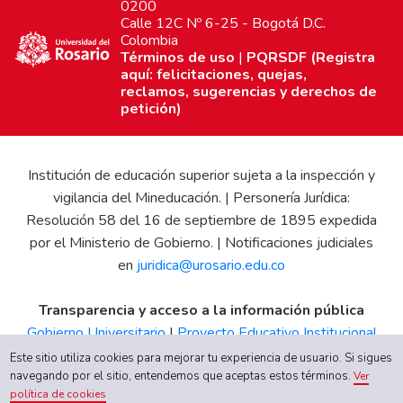
0200
Calle 12C Nº 6-25 - Bogotá D.C.
Colombia
Términos de uso
|
PQRSDF (Registra
aquí: felicitaciones, quejas,
reclamos, sugerencias y derechos de
petición)
Institución de educación superior sujeta a la inspección y
vigilancia del Mineducación. | Personería Jurídica:
Resolución 58 del 16 de septiembre de 1895 expedida
por el Ministerio de Gobierno. | Notificaciones judiciales
en
juridica@urosario.edu.co
Transparencia y acceso a la información pública
Gobierno Universitario
|
Proyecto Educativo Institucional
|
Informe de Gestión
|
Boletín Estadístico
|
Régimen
Este sitio utiliza cookies para mejorar tu experiencia de usuario. Si sigues
Tributario
|
Estados Financieros
|
Código de Ética
|
Canal
navegando por el sitio, entendemos que aceptas estos términos.
Ver
política de cookies
de Integridad UR