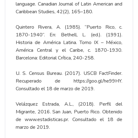
language. Canadian Journal of Latin American and
Caribbean Studies, 42(2), 165–180.
Quintero Rivera, A. (1985). “Puerto Rico, c.
1870-1940”. En: Bethell, L. (ed.). (1991).
Historia de América Latina. Tomo IX – México,
América Central y el Caribe, c. 1870-1930.
Barcelona: Editorial Crítica, 240-258.
U. S. Census Bureau. (2017). USCB FactFinder.
Recuperado de
https://goo.gl/he99HY
.
Consultado el 18 de marzo de 2019.
Velázquez Estrada, A.L., (2018). Perfil del
Migrante, 2016. San Juan, Puerto Rico. Obtenido
de
www.estadisticas.pr
. Consultado el 18 de
marzo de 2019.