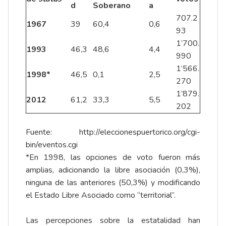
d
Soberano
a
707.2
1967
39
60,4
0,6
93
1’700.
1993
46,3
48,6
4,4
990
1’566.
1998*
46,5
0,1
2,5
270
1’879.
2012
61,2
33,3
5,5
202
Fuente:
http://eleccionespuertorico.org/cgi-
bin/eventos.cgi
*En 1998, las opciones de voto fueron más
amplias, adicionando la libre asociación (0,3%),
ninguna de las anteriores (50,3%) y modificando
el Estado Libre Asociado como “territorial”.
Las percepciones sobre la estatalidad han