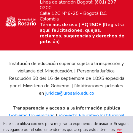
Línea de atención Bogotá: (601) 297
0200
Calle 12C Nº 6-25 - Bogotá D.C.
Colombia
Términos de uso
|
PQRSDF (Registra
aquí: felicitaciones, quejas,
reclamos, sugerencias y derechos de
petición)
Institución de educación superior sujeta a la inspección y
vigilancia del Mineducación. | Personería Jurídica:
Resolución 58 del 16 de septiembre de 1895 expedida
por el Ministerio de Gobierno. | Notificaciones judiciales
en
juridica@urosario.edu.co
Transparencia y acceso a la información pública
Gobierno Universitario
|
Proyecto Educativo Institucional
|
Informe de Gestión
|
Boletín Estadístico
|
Régimen
Este sitio utiliza cookies para mejorar tu experiencia de usuario. Si sigues
Tributario
|
Estados Financieros
|
Código de Ética
|
Canal
navegando por el sitio, entendemos que aceptas estos términos.
Ver