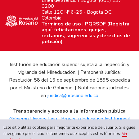
Línea de atención Bogotá: (601) 297
0200
Calle 12C Nº 6-25 - Bogotá D.C.
Colombia
Términos de uso
|
PQRSDF (Registra
aquí: felicitaciones, quejas,
reclamos, sugerencias y derechos de
petición)
Institución de educación superior sujeta a la inspección y
vigilancia del Mineducación. | Personería Jurídica:
Resolución 58 del 16 de septiembre de 1895 expedida
por el Ministerio de Gobierno. | Notificaciones judiciales
en
juridica@urosario.edu.co
Transparencia y acceso a la información pública
Gobierno Universitario
|
Proyecto Educativo Institucional
|
Informe de Gestión
|
Boletín Estadístico
|
Régimen
Este sitio utiliza cookies para mejorar tu experiencia de usuario. Si sigues
Tributario
|
Estados Financieros
|
Código de Ética
|
Canal
navegando por el sitio, entendemos que aceptas estos términos.
Ver