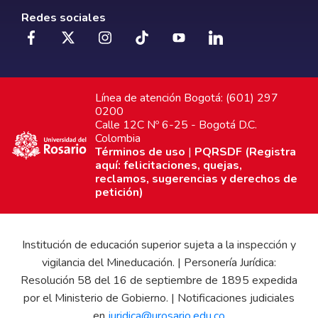
Redes sociales
Línea de atención Bogotá: (601) 297
0200
Calle 12C Nº 6-25 - Bogotá D.C.
Colombia
Términos de uso
|
PQRSDF (Registra
aquí: felicitaciones, quejas,
reclamos, sugerencias y derechos de
petición)
Institución de educación superior sujeta a la inspección y
vigilancia del Mineducación. | Personería Jurídica:
Resolución 58 del 16 de septiembre de 1895 expedida
por el Ministerio de Gobierno. | Notificaciones judiciales
en
juridica@urosario.edu.co