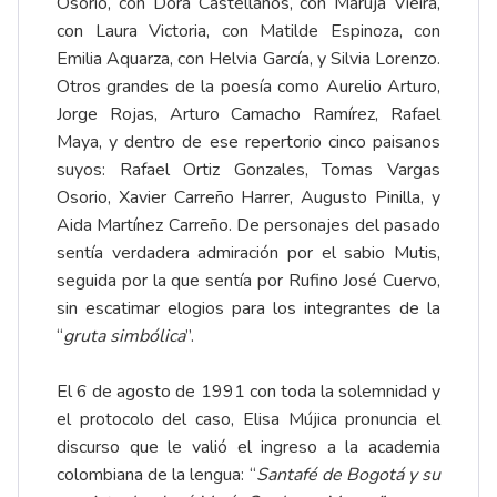
Osorio, con Dora Castellanos, con Maruja Vieira,
con Laura Victoria, con Matilde Espinoza, con
Emilia Aquarza, con Helvia García, y Silvia Lorenzo.
Otros grandes de la poesía como Aurelio Arturo,
Jorge Rojas, Arturo Camacho Ramírez, Rafael
Maya, y dentro de ese repertorio cinco paisanos
suyos: Rafael Ortiz Gonzales, Tomas Vargas
Osorio, Xavier Carreño Harrer, Augusto Pinilla, y
Aida Martínez Carreño. De personajes del pasado
sentía verdadera admiración por el sabio Mutis,
seguida por la que sentía por Rufino José Cuervo,
sin escatimar elogios para los integrantes de la
“
gruta simbólica
”.
El 6 de agosto de 1991 con toda la solemnidad y
el protocolo del caso, Elisa Mújica pronuncia el
discurso que le valió el ingreso a la academia
colombiana de la lengua: “
Santafé de Bogotá y su