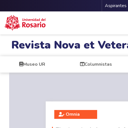
Menu 
Aspirantes
Pasar al contenido principal
Revista Nova et Veter
Museo UR
Columnistas
Omnia