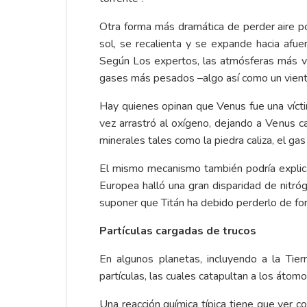
Otra forma más dramática de perder aire po
sol, se recalienta y se expande hacia afue
Según Los expertos, las atmósferas más vul
gases más pesados –algo así como un viento
Hay quienes opinan que Venus fue una vícti
vez arrastró al oxígeno, dejando a Venus c
minerales tales como la piedra caliza, el g
El mismo mecanismo también podría explicar
Europea halló una gran disparidad de nitró
suponer que Titán ha debido perderlo de fo
Partículas cargadas de trucos
En algunos planetas, incluyendo a la Tier
partículas, las cuales catapultan a los átomo
Una reacción química típica tiene que ver c