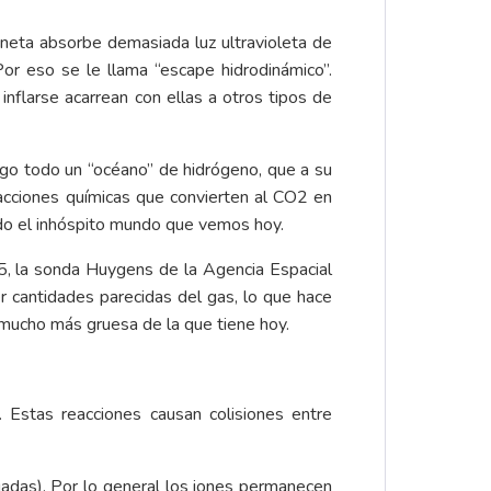
aneta absorbe demasiada luz ultravioleta de
Por eso se le llama “escape hidrodinámico”.
nflarse acarrean con ellas a otros tipos de
igo todo un “océano” de hidrógeno, que a su
eacciones químicas que convierten al CO2 en
ando el inhóspito mundo que vemos hoy.
05, la sonda Huygens de la Agencia Espacial
r cantidades parecidas del gas, lo que hace
 mucho más gruesa de la que tiene hoy.
. Estas reacciones causan colisiones entre
rgadas). Por lo general los iones permanecen