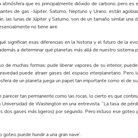
a atmósfera que es principalmente dióxido de carbono, pero es
igantes de gas -Júpiter, Saturno, Neptuno y Urano, están agobia
n, las lunas de Júpiter y Saturno, son de un tamaño similar una de
esencialmente no tiene aire.
 significan esas diferencias en la historia y el futuro de la ev
 además a determinar qué planetas más allá de nuestro sistema po
o de muchas formas: pude liberar vapores de su interior, puede 
ravedad puede atraer gases del espacio interplanetario. Pero l
era de un planeta juega un papel tan importante como el de su 
e parecer tan permanente como las rocas, lo cierto es que contin
e la Universidad de Washington en una entrevista. “La tasa de pér
os dos gases más ligeros) por segundo. Pero incluso ese goteo 
o goteo puede hundir a una gran nave’.