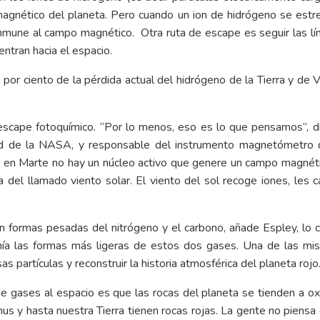
magnético del planeta. Pero cuando un ion de hidrógeno se estre
 inmune al campo magnético. Otra ruta de escape es seguir las 
ntran hacia el espacio.
or ciento de la pérdida actual del hidrógeno de la Tierra y de 
cape fotoquímico. “Por lo menos, eso es lo que pensamos”, dice
ard de la NASA, y responsable del instrumento magnetómetr
 en Marte no hay un núcleo activo que genere un campo magnétic
a del llamado viento solar. El viento del sol recoge iones, les 
n formas pesadas del nitrógeno y el carbono, añade Espley, lo c
nía las formas más ligeras de estos dos gases. Una de las m
 partículas y reconstruir la historia atmosférica del planeta rojo
de gases al espacio es que las rocas del planeta se tienden a o
us y hasta nuestra Tierra tienen rocas rojas. La gente no piensa 