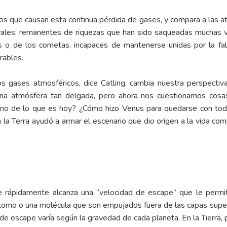
os que causan esta continua pérdida de gases, y compara a las at
evales: remanentes de riquezas que han sido saqueadas muchas ve
s o de los cometas, incapaces de mantenerse unidas por la f
rables.
s gases atmosféricos, dice Catling, cambia nuestra perspecti
a atmósfera tan delgada, pero ahora nos cuestionamos cosas
geno de lo que es hoy? ¿Cómo hizo Venus para quedarse con tod
a Terra ayudó a armar el escenario que dio origen a la vida comp
rápidamente alcanza una “velocidad de escape” que le permite
tomo o una molécula que son empujados fuera de las capas super
e escape varía según la gravedad de cada planeta. En la Tierra,