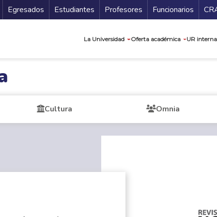
Secundario
Gu
Egresados
Estudiantes
Profesores
Funcionarios
CR
Navegación prin
La Universidad
Oferta académica
UR interna
a
Cultura
Omnia