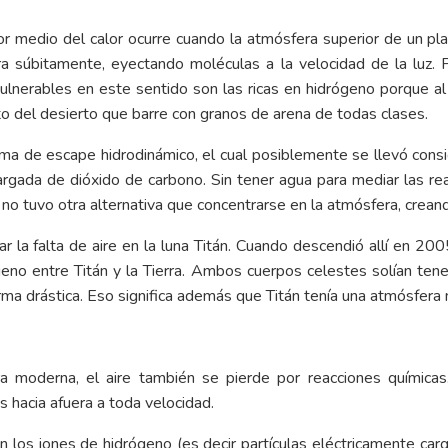
r medio del calor ocurre cuando la atmósfera superior de un pl
ra súbitamente, eyectando moléculas a la velocidad de la luz. 
nerables en este sentido son las ricas en hidrógeno porque al i
 del desierto que barre con granos de arena de todas clases.
ma de escape hidrodinámico, el cual posiblemente se llevó cons
argada de dióxido de carbono. Sin tener agua para mediar las r
as no tuvo otra alternativa que concentrarse en la atmósfera, cre
 la falta de aire en la luna Titán. Cuando descendió allí en 20
geno entre Titán y la Tierra. Ambos cuerpos celestes solían tene
rma drástica. Eso significa además que Titán tenía una atmósfera
ra moderna, el aire también se pierde por reacciones químicas
s hacia afuera a toda velocidad.
on los iones de hidrógeno (es decir partículas eléctricamente ca