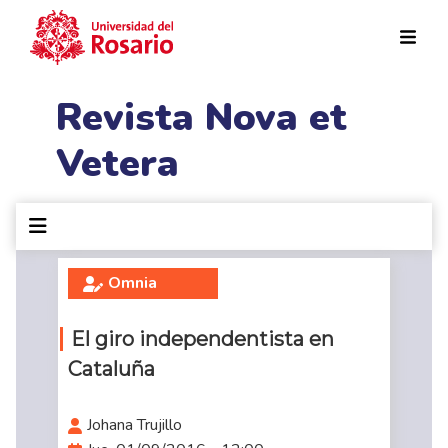
Pasar al contenido principal
Revista Nova et
Vetera
Omnia
El giro independentista en
Cataluña
Johana Trujillo