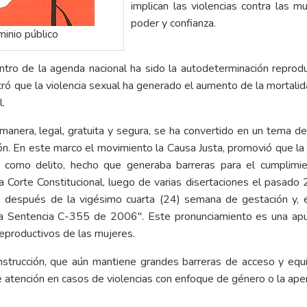
implican las violencias contra las m
poder y confianza.
minio público
ntro de la agenda nacional ha sido la autodeterminación reprodu
ue la violencia sexual ha generado el aumento de la mortalida
l.
manera, legal, gratuita y segura, se ha convertido en un tema d
ón. En este marco el movimiento la Causa Justa, promovió que la 
rto como delito, hecho que generaba barreras para el cumpli
la Corte Constitucional, luego de varias disertaciones el pasado
e después de la vigésimo cuarta (24) semana de gestación y, 
n la Sentencia C-355 de 2006". Este pronunciamiento es una ap
eproductivos de las mujeres.
strucción, que aún mantiene grandes barreras de acceso y equ
atención en casos de violencias con enfoque de género o la aper