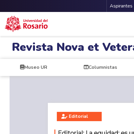
Menu 
Aspirantes
Pasar al contenido principal
Revista Nova et Veter
Museo UR
Columnistas
Editorial
Editorial: La equidad: es