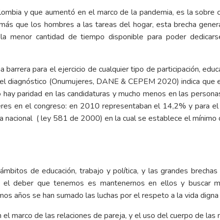
olombia y que aumentó en el marco de la pandemia, es la sobre c
ás que los hombres a las tareas del hogar, esta brecha gener
la menor cantidad de tiempo disponible para poder dedicarse
arrera para el ejercicio de cualquier tipo de participación, educ
 que el diagnóstico (Onumujeres, DANE & CEPEM 2020) indica que 
o hay paridad en las candidaturas y mucho menos en las personas
jeres en el congreso: en 2010 representaban el 14,2% y para el 
va nacional ( ley 581 de 2000) en la cual se establece el mínim
ámbitos de educación, trabajo y política, y las grandes brechas
 el deber que tenemos es mantenernos en ellos y buscar ma
mos años se han sumado las luchas por el respeto a la vida digna 
n el marco de las relaciones de pareja, y el uso del cuerpo de las