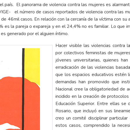
 país. El panorama de violencia contra las mujeres es alarmante
IVIGE- el número de casos reportados de violencia contra las
e 46mil casos. En relación con la cercanía de la víctima con su
6% es la pareja o expareja y en el 24,4% no es familiar. Lo que im
o es generado por el alguien íntimo.
Hacer visible las violencias contra 
por colectivos feministas de mujere
jóvenes universitarias, quienes ha
erradicación de las violencias basa
que los espacios educativos estén li
demandas han promovido que instit
Nacional cree la obligatoriedad de 
incidido en la creación de protocolos 
Educación Superior. Entre ellas se 
Rosario, que incluyó en sus lineam
creo un comité disciplinar particul
estos casos, comprendido la necesi