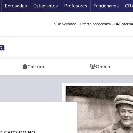
Secundario
Gu
Egresados
Estudiantes
Profesores
Funcionarios
CR
Navegación prin
La Universidad
Oferta académica
UR interna
a
Cultura
Omnia
 un camino en