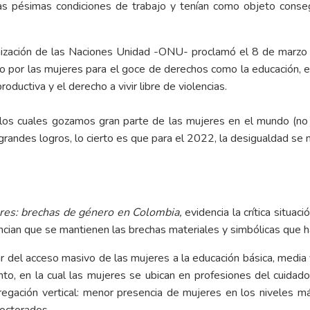
as pésimas condiciones de trabajo y tenían como objeto conseguir
zación de las Naciones Unidad -ONU- proclamó el 8 de marzo (
do por las mujeres para el goce de derechos como la educación, e
ductiva y el derecho a vivir libre de violencias.
los cuales gozamos gran parte de las mujeres en el mundo (no t
s grandes logros, lo cierto es que para el 2022, la desigualdad se
es: brechas de género en Colombia,
evidencia la crítica situac
cian que se mantienen las brechas materiales y simbólicas que ha
r del acceso masivo de las mujeres a la educación básica, media 
nto, en la cual las mujeres se ubican en profesiones del cuidad
regación vertical: menor presencia de mujeres en los niveles m