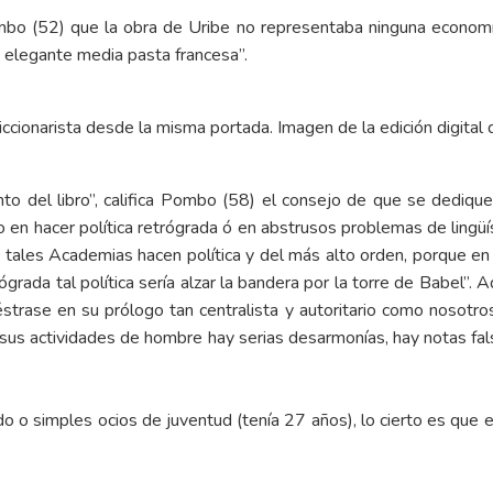
mbo (52) que la obra de Uribe no representaba ninguna economía 
 elegante media pasta francesa”.
ccionarista desde la misma portada. Imagen de la edición digital 
o del libro”, califica Pombo (58) el consejo de que se dediquen
 en hacer política retrógrada ó en abstrusos problemas de lingüíst
o tales Academias hacen política y del más alto orden, porque en la
grada tal política sería alzar la bandera por la torre de Babel”. A
uéstrase en su prólogo tan centralista y autoritario como nosotr
sus actividades de hombre hay serias desarmonías, hay notas falsa
do o simples ocios de juventud (tenía 27 años), lo cierto es que 