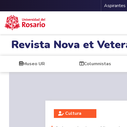
Menu 
Aspirantes
Pasar al contenido principal
Revista Nova et Veter
Museo UR
Columnistas
Cultura