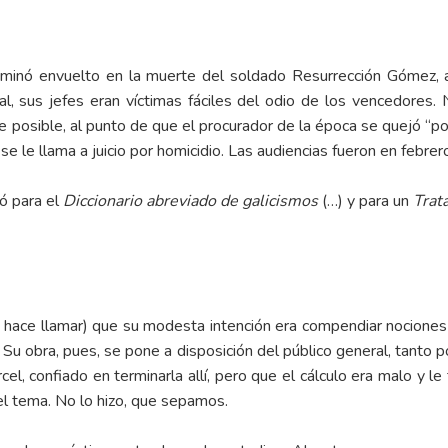
rminó envuelto en la muerte del soldado Resurrección Gómez, a
al, sus jefes eran víctimas fáciles del odio de los vencedores.
e posible, al punto de que el procurador de la época se quejó “po
 se le llama a juicio por homicidio. Las audiencias fueron en febre
zó para el
Diccionario abreviado de galicismos
(…) y para un
Trat
se hace llamar) que su modesta intención era compendiar nociones
d. Su obra, pues, se pone a disposición del público general, tanto 
el, confiado en terminarla allí, pero que el cálculo era malo y 
el tema. No lo hizo, que sepamos.