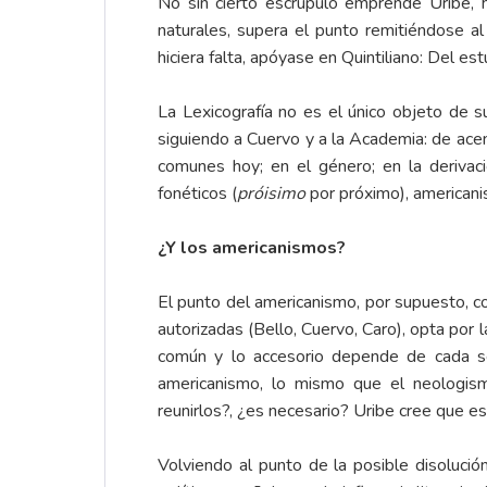
No sin cierto escrúpulo emprende Uribe, h
naturales, supera el punto remitiéndose al
hiciera falta, apóyase en Quintiliano: Del e
La Lexicografía no es el único objeto de s
siguiendo a Cuervo y a la Academia: de acentu
comunes hoy; en el género; en la derivació
fonéticos (
próisimo
por próximo), americani
¿Y los americanismos?
El punto del americanismo, por supuesto, co
autorizadas (Bello, Cuervo, Caro), opta por
común y lo accesorio depende de cada secc
americanismo, lo mismo que el neologismo
reunirlos?, ¿es necesario? Uribe cree que es
Volviendo al punto de la posible disolución