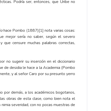
lécticas. Podría ser, entonces, que Uribe no
io
hace Pombo (1887)
[1]
nota varias cosas:
que mejor sería no saber, según el severo
n y que censure muchas palabras correctas,
r no sugerir su inserción en el diccionario
 que de desidia le hace a la Academia (Pombo
mente, y al señor Caro por su presunto yerro
io por demás, a los académicos bogotanos,
las obras de esta clase, como bien nota el
la nimia severidad, con no pocas muestras de