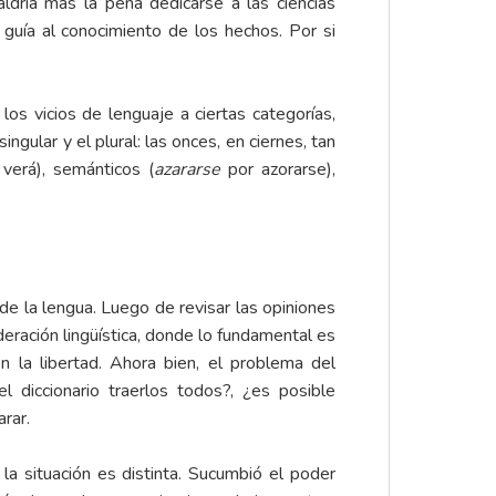
ldría más la pena dedicarse a las ciencias
 guía al conocimiento de los hechos. Por si
os vicios de lenguaje a ciertas categorías,
ngular y el plural: las onces, en ciernes, tan
verá), semánticos (
azararse
por azorarse),
de la lengua. Luego de revisar las opiniones
eración lingüística, donde lo fundamental es
n la libertad. Ahora bien, el problema del
 diccionario traerlos todos?, ¿es posible
rar.
 la situación es distinta. Sucumbió el poder