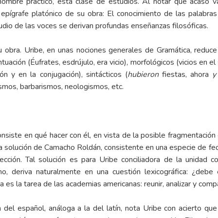
ombre práctico, esta clase de estudios. Al notar que acaso va
 epígrafe platónico de su obra: El conocimiento de las palabras
studio de las voces se derivan profundas enseñanzas filosóficas.
u obra. Uribe, en unas nociones generales de Gramática, reduce l
ación (Éufrates, esdrújulo, era vicio), morfológicos (vicios en el si
n y en la conjugación), sintácticos (
hubieron
fiestas, ahora
y
smos, barbarismos, neologismos, etc.
nsiste en qué hacer con él, en vista de la posible fragmentación 
 la solución de Camacho Roldán, consistente en una especie de fed
ión. Tal solución es para Uribe conciliadora de la unidad co
, deriva naturalmente en una cuestión lexicográfica: ¿debe el
a es la tarea de las academias americanas: reunir, analizar y compa
 del español, análoga a la del latín, nota Uribe con acierto que