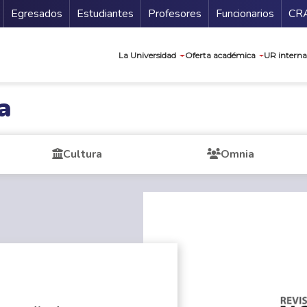
Secundario
Gu
Egresados
Estudiantes
Profesores
Funcionarios
CR
Navegación prin
La Universidad
Oferta académica
UR interna
a
Cultura
Omnia