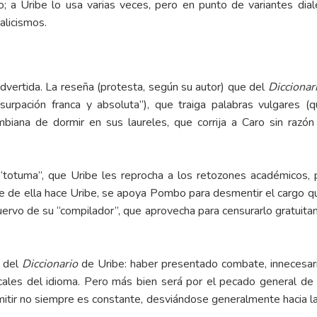
rlo; a Uribe lo usa varias veces, pero en punto de variantes dia
alicismos.
dvertida. La reseña (protesta, según su autor) que del
Diccionar
rpación franca y absoluta”), que traiga palabras vulgares (
biana de dormir en sus laureles, que corrija a Caro sin razó
totuma”, que Uribe les reprocha a los retozones académicos, po
 que de ella hace Uribe, se apoya Pombo para desmentir el cargo
Cuervo de su “compilador”, que aprovecha para censurarlo gratuita
o del
Diccionario
de Uribe: haber presentado combate, innecesar
ocales del idioma. Pero más bien será por el pecado general de 
admitir no siempre es constante, desviándose generalmente hacia 