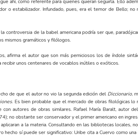
ia sigue ahí, como referente para quienes quieran seguirla. Ello ad
dor o estabilizador. Infundado, pues, era el temor de Bello; n
a controversia de la babel americana podría ser que, paradójica
os mismos gramáticos y filólogos.
os, afirma el autor que son más perniciosos los de índole sintác
 recibir unos centenares de vocablos inútiles o exóticos.
ho de que el autor no vio la segunda edición del
Diccionario
, 
iones
. Es bien probable que el mercado de obras filológicas l
 con autores de obras similares. Rafael María Baralt, autor de
4); no obstante ser conservador y el primer americano en ingres
icaran a la materia. Consultando en las bibliotecas locales, n
ro hecho sí puede ser significativo: Uribe cita a Cuervo como una 