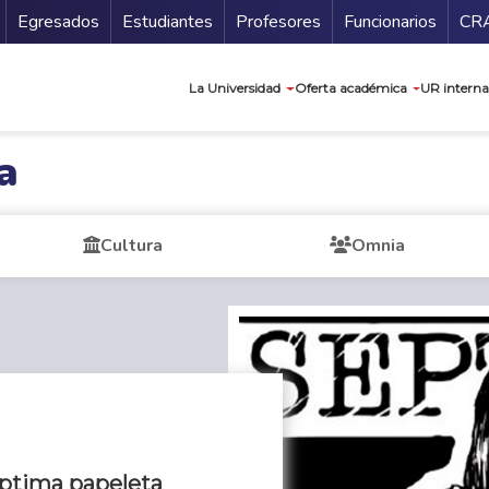
Secundario
Gu
Egresados
Estudiantes
Profesores
Funcionarios
CR
Navegación prin
La Universidad
Oferta académica
UR interna
a
Cultura
Omnia
éptima papeleta