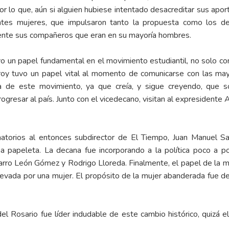
r lo que, aún si alguien hubiese intentado desacreditar sus aport
antes mujeres, que impulsaron tanto la propuesta como los d
erente sus compañeros que eran en su mayoría hombres.
vo un papel fundamental en el movimiento estudiantil, no solo c
oy tuvo un papel vital al momento de comunicarse con las may
a de este movimiento, ya que creía, y sigue creyendo, que so
ogresar al país. Junto con el vicedecano, visitan al expresidente 
torios al entonces subdirector de El Tiempo, Juan Manuel Sa
a papeleta. La decana fue incorporando a la política poco a p
arro León Gómez y Rodrigo Lloreda. Finalmente, el papel de la m
llevada por una mujer. El propósito de la mujer abanderada fue 
 del Rosario fue líder indudable de este cambio histórico, quizá