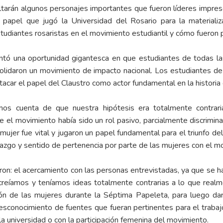
ltarán algunos personajes importantes que fueron líderes impresc
 papel que jugó la Universidad del Rosario para la materializ
tudiantes rosaristas en el movimiento estudiantil y cómo fueron p
tó una oportunidad gigantesca en que estudiantes de todas las 
solidaron un movimiento de impacto nacional. Los estudiantes de
acar el papel del Claustro como actor fundamental en la historia
imos cuenta de que nuestra hipótesis era totalmente contrari
e el movimiento había sido un rol pasivo, parcialmente discrimin
 mujer fue vital y jugaron un papel fundamental para el triunfo d
azgo y sentido de pertenencia por parte de las mujeres con el m
eron: el acercamiento con las personas entrevistadas, ya que se ha
creíamos y teníamos ideas totalmente contrarias a lo que rea
ión de las mujeres durante la Séptima Papeleta, para luego dar
l desconocimiento de fuentes que fueran pertinentes para el trab
la universidad o con la participación femenina del movimiento.