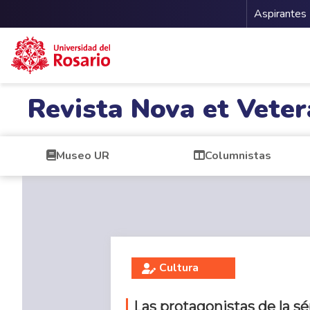
Menu 
Aspirantes
Pasar al contenido principal
Revista Nova et Veter
Museo UR
Columnistas
Cultura
Las protagonistas de la s