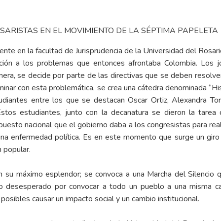
SARISTAS EN EL MOVIMIENTO DE LA SÉPTIMA PAPELETA
e en la facultad de Jurisprudencia de la Universidad del Rosario 
lación a los problemas que entonces afrontaba Colombia. Los 
anera, se decide por parte de las directivas que se deben resolver
minar con esta problemática, se crea una cátedra denominada “His
tudiantes entre los que se destacan Oscar Ortiz, Alexandra Tor
stos estudiantes, junto con la decanatura se dieron la tarea 
puesto nacional que el gobierno daba a los congresistas para real
a enfermedad política. Es en este momento que surge un giro d
 popular.
en su máximo esplendor; se convoca a una Marcha del Silencio 
rito desesperado por convocar a todo un pueblo a una misma c
posibles causar un impacto social y un cambio institucional.