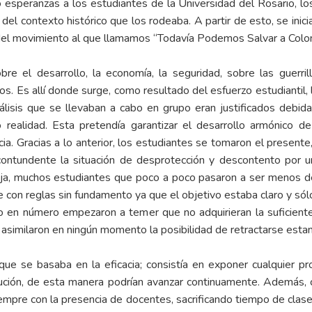
 esperanzas a los estudiantes de la Universidad del Rosario, lo
 del contexto histórico que los rodeaba. A partir de esto, se inic
el movimiento al que llamamos “Todavía Podemos Salvar a Colo
 el desarrollo, la economía, la seguridad, sobre las guerrillas
tros. Es allí donde surge, como resultado del esfuerzo estudiantil
nálisis que se llevaban a cabo en grupo eran justificados deb
realidad. Esta pretendía garantizar el desarrollo armónico de
cia. Gracias a lo anterior, los estudiantes se tomaron el present
ontundente la situación de desprotección y descontento por u
 fija, muchos estudiantes que poco a poco pasaron a ser menos de
se con reglas sin fundamento ya que el objetivo estaba claro y sólo
o en número empezaron a temer que no adquirieran la suficiente
similaron en ningún momento la posibilidad de retractarse estan
que se basaba en la eficacia; consistía en exponer cualquier p
lución, de esta manera podrían avanzar continuamente. Además, c
empre con la presencia de docentes, sacrificando tiempo de clas