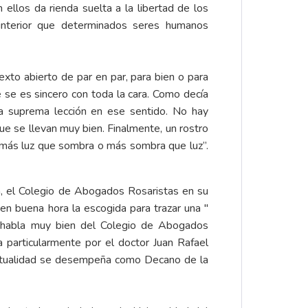
ellos da rienda suelta a la libertad de los
z interior que determinados seres humanos
xto abierto de par en par, para bien o para
e se es sincero con toda la cara. Como decía
una suprema lección en ese sentido. No hay
e se llevan muy bien. Finalmente, un rostro
oy más luz que sombra o más sombra que luz”.
ativa, el Colegio de Abogados Rosaristas en su
 en buena hora la escogida para trazar una "
ia, habla muy bien del Colegio de Abogados
 particularmente por el doctor Juan Rafael
 actualidad se desempeña como Decano de la