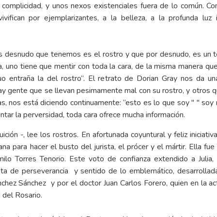
complicidad, y unos nexos existenciales fuera de lo común. Con 
ivifican por ejemplarizantes, a la belleza, a la profunda lu
ás desnudo que tenemos es el rostro y que por desnudo, es un te
ata, uno tiene que mentir con toda la cara, de la misma manera qu
duo entraña la del rostro”. El retrato de Dorian Gray nos da 
ay gente que se llevan pesimamente mal con su rostro, y otros qu
icas, nos está diciendo continuamente: “esto es lo que soy " " s
centar la perversidad, toda cara ofrece mucha información.
tuición -, lee los rostros. En afortunada coyuntural y feliz inici
a para hacer el busto del jurista, el prócer y el mártir. Ella fue
amilo Torres Tenorio. Este voto de confianza extendido a Jul
ta de perseverancia y sentido de lo emblemático, desarrollada
chez Sánchez y por el doctor Juan Carlos Forero, quien en la
 del Rosario.