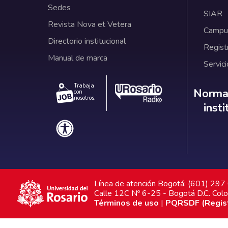
Sedes
SIAR
Revista Nova et Vetera
Campus
Directorio institucional
Regist
Manual de marca
Servici
Trabaja
Norm
Normat
con
nosotros.
inst
Línea de atención Bogotá: (601) 29
Calle 12C Nº 6-25 - Bogotá D.C. Col
Términos de uso
|
PQRSDF (Registr