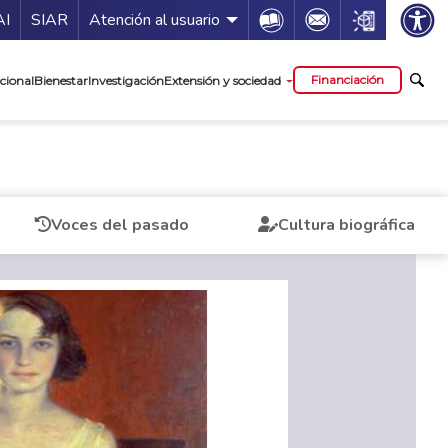
ía de servicios
Icon
Icon
Icon
AI
SIAR
Atención al usuario
cipal
Financiación
cional
Bienestar
Investigación
Extensión y sociedad
Voces del pasado
Cultura biográfica