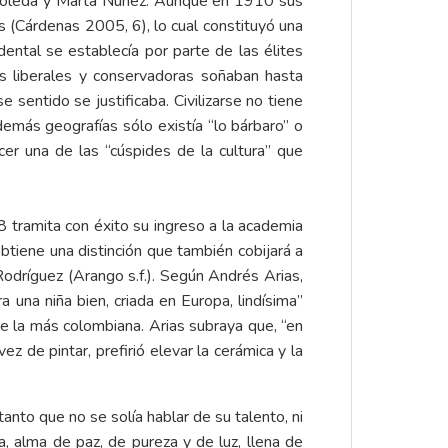
rboleda y Marta Núñez. Aunque en 1910 sus
 (Cárdenas 2005, 6), lo cual constituyó una
cidental se establecía por parte de las élites
tes liberales y conservadoras soñaban hasta
sentido se justificaba. Civilizarse no tiene
demás geografías sólo existía “lo bárbaro” o
er una de las “cúspides de la cultura” que
 tramita con éxito su ingreso a la academia
tiene una distinción que también cobijará a
Rodríguez (Arango s.f.). Según Andrés Arias,
a una niña bien, criada en Europa, lindísima”
e la más colombiana. Arias subraya que, “en
z de pintar, prefirió elevar la cerámica y la
anto que no se solía hablar de su talento, ni
a, alma de paz, de pureza y de luz, llena de