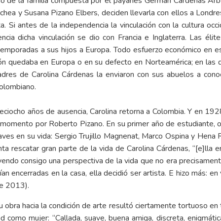
eno de la familia compuesta por el payanés Germán Cárdenas A
hea y Susana Pizano Elbers, deciden llevarla con ellos a Londres
sta. Si antes de la independencia la vinculación con la cultura oc
ncia dicha vinculación se dio con Francia e Inglaterra. Las éli
 temporadas a sus hijos a Europa. Todo esfuerzo económico en ese 
ización quedaba en Europa o en su defecto en Norteamérica; en las 
padres de Carolina Cárdenas la enviaron con sus abuelos a conoc
colombiano.
iocho años de ausencia, Carolina retorna a Colombia. Y en 1928
 momento por Roberto Pizano. En su primer año de estudiante, ob
aves en su vida: Sergio Trujillo Magnenat, Marco Ospina y Hena 
nta rescatar gran parte de la vida de Carolina Cárdenas, “[e]lla er
endo consigo una perspectiva de la vida que no era precisament
 encerradas en la casa, ella decidió ser artista. E hizo más: en ve
te 2013).
 obra hacia la condición de arte resultó ciertamente tortuoso en t
d como mujer: “Callada, suave, buena amiga, discreta, enigmátic