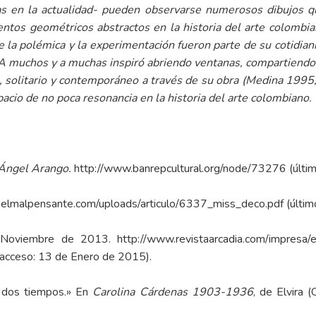
as en la actualidad- pueden observarse numerosos dibujos q
ntos geométricos abstractos en la historia del arte colombia
 la polémica y la experimentación fueron parte de su cotidia
 A muchos y a muchas inspiró abriendo ventanas, compartiendo
e, solitario y contemporáneo a través de su obra (Medina 1995
pacio de no poca resonancia en la historia del arte colombiano.
 Ángel Arango.
http://www.banrepcultural.org/node/73276 (últi
elmalpensante.com/uploads/articulo/6337_miss_deco.pdf (últim
Noviembre de 2013.
http://www.revistaarcadia.com/impresa/e
 acceso: 13 de Enero de 2015).
s dos tiempos.» En
Carolina Cárdenas 1903-1936
, de Elvira 