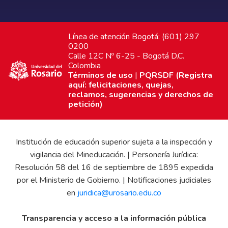
Línea de atención Bogotá: (601) 297
0200
Calle 12C Nº 6-25 - Bogotá D.C.
Colombia
Términos de uso
|
PQRSDF (Registra
aquí: felicitaciones, quejas,
reclamos, sugerencias y derechos de
petición)
Institución de educación superior sujeta a la inspección y
vigilancia del Mineducación. | Personería Jurídica:
Resolución 58 del 16 de septiembre de 1895 expedida
por el Ministerio de Gobierno. | Notificaciones judiciales
en
juridica@urosario.edu.co
Transparencia y acceso a la información pública