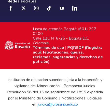
Redes sociales
Línea de atención Bogotá: (601) 297
0200
Calle 12C Nº 6-25 - Bogotá D.C.
Colombia
Términos de uso
|
PQRSDF (Registra
aquí: felicitaciones, quejas,
reclamos, sugerencias y derechos de
petición)
Institución de educación superior sujeta a la inspección y
vigilancia del Mineducación. | Personería Jurídica:
Resolución 58 del 16 de septiembre de 1895 expedida
por el Ministerio de Gobierno. | Notificaciones judiciales
en
juridica@urosario.edu.co