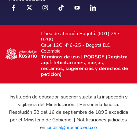
Línea de atención Bogotá: (601) 297
0200
Calle 12C Nº 6-25 - Bogotá D.C.
Colombia
Términos de uso
|
PQRSDF (Registra
aquí: felicitaciones, quejas,
reclamos, sugerencias y derechos de
petición)
Institución de educación superior sujeta a la inspección y
vigilancia del Mineducación. | Personería Jurídica:
Resolución 58 del 16 de septiembre de 1895 expedida
por el Ministerio de Gobierno. | Notificaciones judiciales
en
juridica@urosario.edu.co