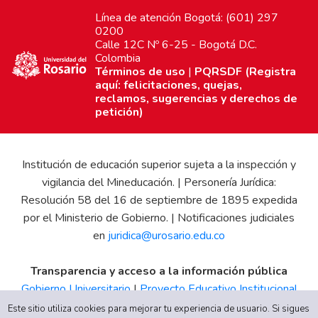
Línea de atención Bogotá: (601) 297
0200
Calle 12C Nº 6-25 - Bogotá D.C.
Colombia
Términos de uso
|
PQRSDF (Registra
aquí: felicitaciones, quejas,
reclamos, sugerencias y derechos de
petición)
Institución de educación superior sujeta a la inspección y
vigilancia del Mineducación. | Personería Jurídica:
Resolución 58 del 16 de septiembre de 1895 expedida
por el Ministerio de Gobierno. | Notificaciones judiciales
en
juridica@urosario.edu.co
Transparencia y acceso a la información pública
Gobierno Universitario
|
Proyecto Educativo Institucional
|
Informe de Gestión
|
Boletín Estadístico
|
Régimen
Este sitio utiliza cookies para mejorar tu experiencia de usuario. Si sigues