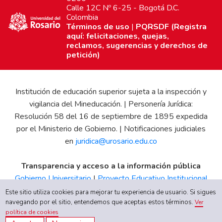
Calle 12C Nº 6-25 - Bogotá D.C.
Colombia
Términos de uso
|
PQRSDF (Registra
aquí: felicitaciones, quejas,
reclamos, sugerencias y derechos de
petición)
Institución de educación superior sujeta a la inspección y
vigilancia del Mineducación. | Personería Jurídica:
Resolución 58 del 16 de septiembre de 1895 expedida
por el Ministerio de Gobierno. | Notificaciones judiciales
en
juridica@urosario.edu.co
Transparencia y acceso a la información pública
Gobierno Universitario
|
Proyecto Educativo Institucional
|
Informe de Gestión
|
Boletín Estadístico
|
Régimen
Este sitio utiliza cookies para mejorar tu experiencia de usuario. Si sigues
Tributario
|
Estados Financieros
|
Código de Ética
|
Canal
navegando por el sitio, entendemos que aceptas estos términos.
Ver
política de cookies
de Integridad UR