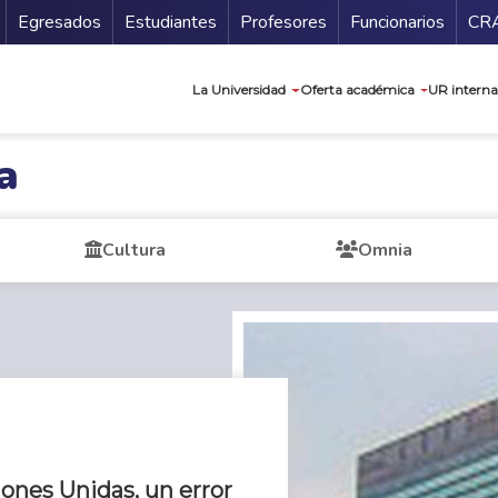
Secundario
Gu
Egresados
Estudiantes
Profesores
Funcionarios
CR
Navegación prin
La Universidad
Oferta académica
UR interna
a
Cultura
Omnia
iones Unidas, un error