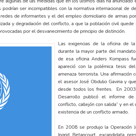
re algunas de las medidas que en los últimos días ha anunciado
as podrían ser incompatibles con la normativa internacional de 
redes de informantes y el del empleo domiciliario de armas por 
izada y degradación del conflicto, a que la población civil quede
rovocadas por el desvanecimiento de principio de distinción.
Las exigencias de la oficina de l
durante la mayor parte del mandato
de esa oficina Anders Kompass fue
apareció con la polémica tesis de
amenaza terrorista. Una afirmación ce
el asesor José Obdulio Gaviria y qu
desde todos los frentes. En 2003,
Desarrollo publicó el informe d
conflicto, callejón con salida” y en el
existencia de un conflicto armado.
En 2008 se produjo la Operación J
Ingrid Betancourt, excandidata pre