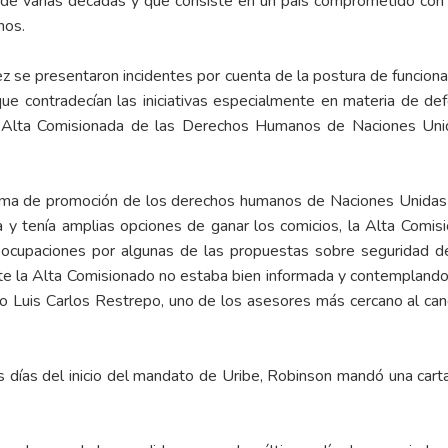
de varias décadas y que consiste en un país comprometido con l
nos.
z se presentaron incidentes por cuenta de la postura de funcio
e contradecían las iniciativas especialmente en materia de defe
 la Alta Comisionada de las Derechos Humanos de Naciones Uni
tema de promoción de los derechos humanos de Naciones Unidas y
ia y tenía amplias opciones de ganar los comicios, la Alta Com
ocupaciones por algunas de las propuestas sobre seguridad d
la Alta Comisionado no estaba bien informada y contemplando l
o Luis Carlos Restrepo, uno de los asesores más cercano al can
s días del inicio del mandato de Uribe, Robinson mandó una cart