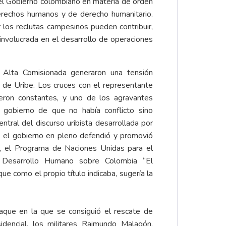
 el Gobierno colombiano en materia de orden
derechos humanos y de derecho humanitario.
los reclutas campesinos pueden contribuir,
 involucrada en el desarrollo de operaciones
a Alta Comisionada generaron una tensión
 de Uribe. Los cruces con el representante
ron constantes, y uno de los agravantes
l gobierno de que no había conflicto sino
ntral del discurso uribista desarrollada por
e el gobierno en pleno defendió y promovió
 el Programa de Naciones Unidas para el
e Desarrollo Humano sobre Colombia “El
 que como el propio título indicaba, sugería la
aque en la que se consiguió el rescate de
sidencial, los militares Raimundo Malagón,