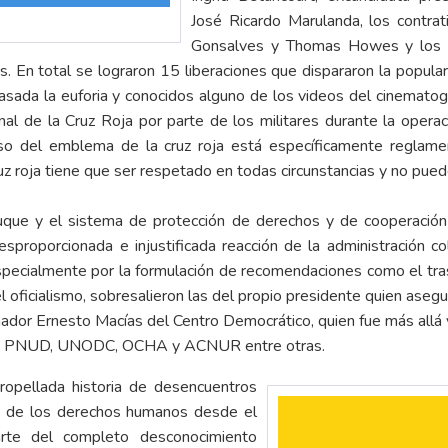
José Ricardo Marulanda, los contrat
Gonsalves y Thomas Howes y los po
. En total se lograron 15 liberaciones que dispararon la popula
sada la euforia y conocidos alguno de los videos del cinematogr
al de la Cruz Roja por parte de los militares durante la opera
uso del emblema de la cruz roja está específicamente reglame
uz roja tiene que ser respetado en todas circunstancias y no pue
uque y el sistema de protección de derechos y de cooperación
esproporcionada e injustificada reacción de la administración co
cialmente por la formulación de recomendaciones como el trasla
el oficialismo, sobresalieron las del propio presidente quien aseg
nador Ernesto Macías del Centro Democrático, quien fue más allá 
r, PNUD, UNODC, OCHA y ACNUR entre otras.
tropellada historia de desencuentros
a de los derechos humanos desde el
arte del completo desconocimiento