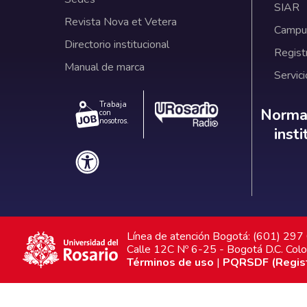
SIAR
Revista Nova et Vetera
Campus
Directorio institucional
Regist
Manual de marca
Servici
Trabaja
Norm
Normat
con
nosotros.
inst
Línea de atención Bogotá: (601) 29
Calle 12C Nº 6-25 - Bogotá D.C. Col
Términos de uso
|
PQRSDF (Registr