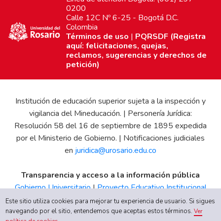
0200
Calle 12C Nº 6-25 - Bogotá D.C.
Colombia
Términos de uso
|
PQRSDF (Registra
aquí: felicitaciones, quejas,
reclamos, sugerencias y derechos de
petición)
Institución de educación superior sujeta a la inspección y
vigilancia del Mineducación. | Personería Jurídica:
Resolución 58 del 16 de septiembre de 1895 expedida
por el Ministerio de Gobierno. | Notificaciones judiciales
en
juridica@urosario.edu.co
Transparencia y acceso a la información pública
Gobierno Universitario
|
Proyecto Educativo Institucional
|
Informe de Gestión
|
Boletín Estadístico
|
Régimen
Este sitio utiliza cookies para mejorar tu experiencia de usuario. Si sigues
Tributario
|
Estados Financieros
|
Código de Ética
|
Canal
navegando por el sitio, entendemos que aceptas estos términos.
Ver