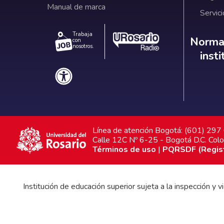
Manual de marca
Servici
Trabaja
Norm
Normat
con
nosotros.
inst
Línea de atención Bogotá: (601) 29
Calle 12C Nº 6-25 - Bogotá D.C. Col
Términos de uso
|
PQRSDF (Registr
Institución de educación superior sujeta a la inspección y