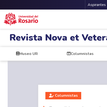
Menu 
Aspirantes
Pasar al contenido principal
Revista Nova et Veter
Museo UR
Columnistas
Columnistas