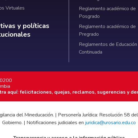
os Virtuales
Reglamento académico de
Posgrado
ativas y políticas institucionales
ivas y políticas
Reglamento académico de
itucionales
Pregrado
Reglamentos de Educación
Continuada
7 0200
ombia
a aquí: felicitaciones, quejas, reclamos, sugerencias y de
 vigilancia del Mineducación. | Personería Jurídica: Resolución 58
Gobierno. | Notificaciones judiciales en
juridica@urosario.edu.co