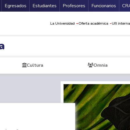
Secundario
Gu
Egresados
Estudiantes
Profesores
Funcionarios
CR
Navegación prin
La Universidad
Oferta académica
UR interna
a
Cultura
Omnia