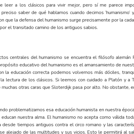
 leer a los clásicos para vivir mejor, pero sí me parece impo
 preciso saber de qué hablamos cuando decimos ‘humanismo’ y
on que la defensa del humanismo surge precisamente por la cada
 por el transitado camino de los antiguos sabios.
ctos centrales del humanismo se encuentra el filósofo alemán P
l propósito educativo del humanismo es el amansamiento de nuest
n la educación correcta podemos volvernos más dóciles, tranquil
a lectura de los clásicos. Si leemos con cuidado a Platón y 
uchas otras caras que Sloterdijk pasa por alto. No obstante, en
ndo problematizamos esa educación humanista en nuestra época.
ducan nuestra alma. El humanismo no acepta como válida toda la 
ría desde tiempos antiguos contra el circo romano y las caracterís
alejado de las multitudes y sus vicios. Esto le permitirá al sa