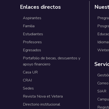
Enlaces directos
Nuest
Aspirantes
Pregr
Familia
Posgr
Estudiantes
Educac
Profesores
Idioma
Egresados
Winter
Portafolio de becas, descuentos y
Servi
apoyo financiero
Casa UR
Gestió
CRAI
Correo
Sedes
SIAR
Revista Nova et Vetera
Campus
Directorio institucional
Regist