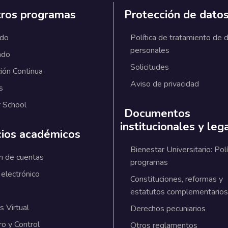
ros programas
Protección de dato
ado
Política de tratamiento de 
personales
ado
Solicitudes
ión Continua
Aviso de privacidad
s
 School
Documentos
institucionales y leg
cios académicos
Bienestar Universitario: Polí
n de cuentas
programas
 electrónico
Constituciones, reformas y
estatutos complementarios
 Virtual
Derechos pecuniarios
ro y Control
Otros reglamentos