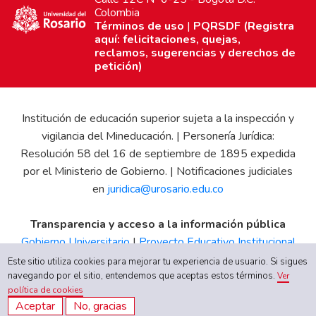
Colombia
Términos de uso
|
PQRSDF (Registra
aquí: felicitaciones, quejas,
reclamos, sugerencias y derechos de
petición)
Institución de educación superior sujeta a la inspección y
vigilancia del Mineducación. | Personería Jurídica:
Resolución 58 del 16 de septiembre de 1895 expedida
por el Ministerio de Gobierno. | Notificaciones judiciales
en
juridica@urosario.edu.co
Transparencia y acceso a la información pública
Gobierno Universitario
|
Proyecto Educativo Institucional
|
Informe de Gestión
|
Boletín Estadístico
|
Régimen
Este sitio utiliza cookies para mejorar tu experiencia de usuario. Si sigues
Tributario
|
Estados Financieros
|
Código de Ética
|
Canal
navegando por el sitio, entendemos que aceptas estos términos.
Ver
política de cookies
de Integridad UR
Aceptar
No, gracias