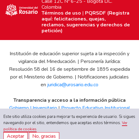
Calle 12C Nº 6-25 - Bogotá D.C.
Colombia
Términos de uso
|
PQRSDF (Registra
aquí: felicitaciones, quejas,
reclamos, sugerencias y derechos de
petición)
Institución de educación superior sujeta a la inspección y
vigilancia del Mineducación. | Personería Jurídica:
Resolución 58 del 16 de septiembre de 1895 expedida
por el Ministerio de Gobierno. | Notificaciones judiciales
en
juridica@urosario.edu.co
Transparencia y acceso a la información pública
Gobierno Universitario
|
Proyecto Educativo Institucional
|
Informe de Gestión
|
Boletín Estadístico
|
Régimen
Este sitio utiliza cookies para mejorar tu experiencia de usuario. Si sigues
Tributario
|
Estados Financieros
|
Código de Ética
|
Canal
navegando por el sitio, entendemos que aceptas estos términos.
Ver
política de cookies
de Integridad UR
Aceptar
No, gracias