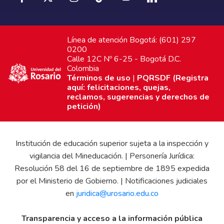
Línea de atención Bogotá: (601) 297
0200
Calle 12C Nº 6-25 - Bogotá D.C.
Colombia
Términos de uso
|
PQRSDF (Registra
aquí: felicitaciones, quejas,
reclamos, sugerencias y derechos de
petición)
Institución de educación superior sujeta a la inspección y
vigilancia del Mineducación. | Personería Jurídica:
Resolución 58 del 16 de septiembre de 1895 expedida
por el Ministerio de Gobierno. | Notificaciones judiciales
en
juridica@urosario.edu.co
Transparencia y acceso a la información pública