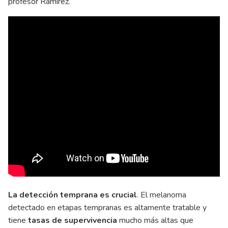
profesor Ramírez.
La detección temprana es crucial
. El melanoma
detectado en etapas tempranas es altamente tratable y
tiene
tasas de supervivencia
mucho más altas que